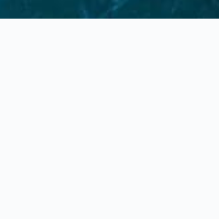
Our Offices
Praesidium International
RIANO (RM), ITALY - VIA