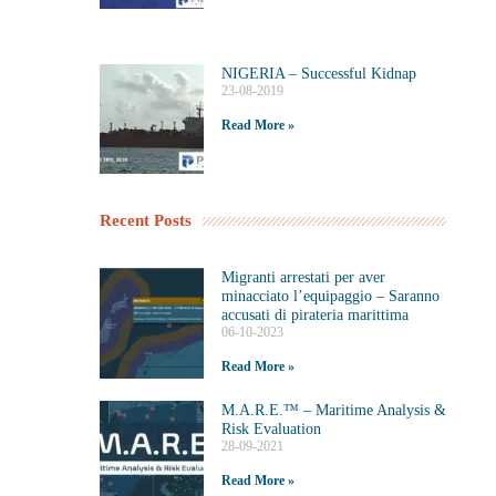
NIGERIA – Successful Kidnap
23-08-2019
Read More »
Recent Posts
Migranti arrestati per aver
minacciato l’equipaggio – Saranno
accusati di pirateria marittima
06-10-2023
Read More »
M.A.R.E.™️ – Maritime Analysis &
Risk Evaluation
28-09-2021
Read More »