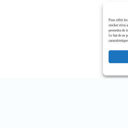
Pour offrir le
stocker et/ou 
permettra de t
Le fait de ne 
caractéristique