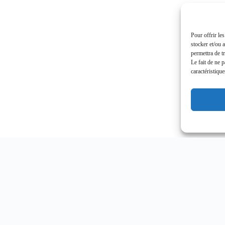
Pour offrir le
stocker et/ou 
permettra de t
Le fait de ne 
caractéristique