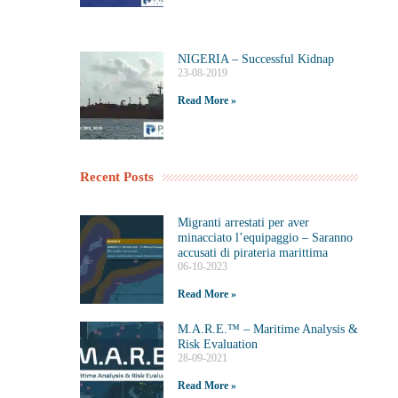
NIGERIA – Successful Kidnap
23-08-2019
Read More »
Recent Posts
Migranti arrestati per aver
minacciato l’equipaggio – Saranno
accusati di pirateria marittima
06-10-2023
Read More »
M.A.R.E.™️ – Maritime Analysis &
Risk Evaluation
28-09-2021
Read More »