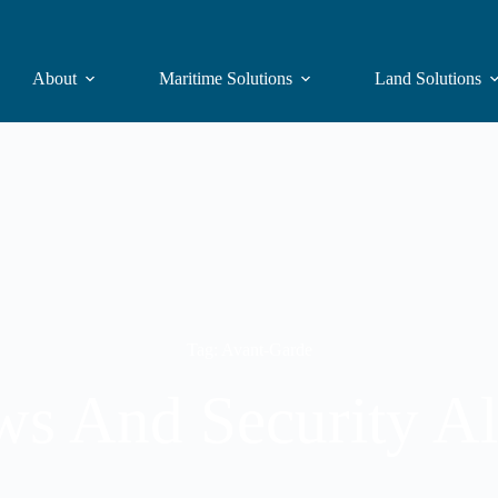
About
Maritime Solutions
Land Solutions
Tag: Avant-Garde
s And Security Al