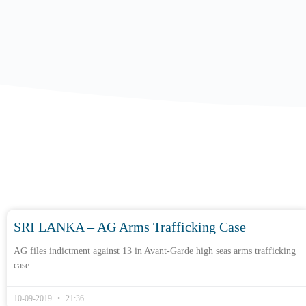
SRI LANKA – AG Arms Trafficking Case
AG files indictment against 13 in Avant-Garde high seas arms trafficking
case
10-09-2019
21:36