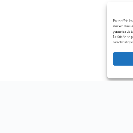
Pour offrir le
stocker et/ou 
permettra de t
Le fait de ne 
caractéristique