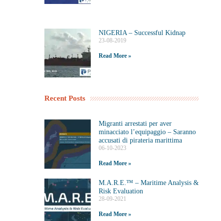
NIGERIA – Successful Kidnap
23-08-2019
Read More »
Recent Posts
Migranti arrestati per aver
minacciato l’equipaggio – Saranno
accusati di pirateria marittima
06-10-2023
Read More »
M.A.R.E.™️ – Maritime Analysis &
Risk Evaluation
28-09-2021
Read More »