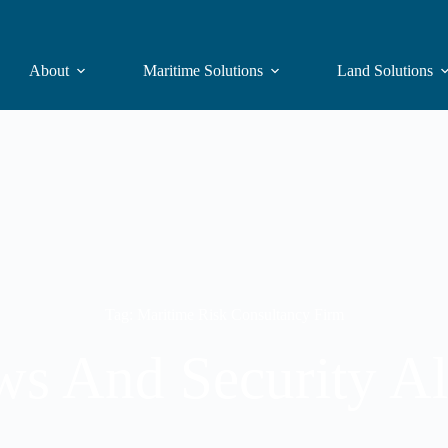
About
Maritime Solutions
Land Solutions
Tag: Maritime Risk Consultancy Firm
s And Security Al