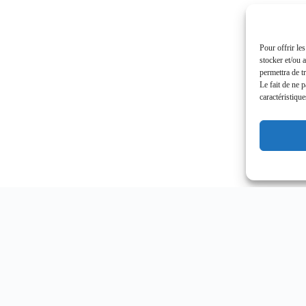
Pour offrir le
stocker et/ou 
permettra de t
Le fait de ne 
caractéristique