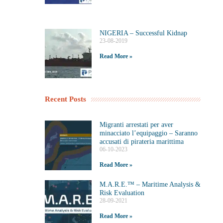
NIGERIA – Successful Kidnap
23-08-2019
Read More »
Recent Posts
Migranti arrestati per aver
minacciato l’equipaggio – Saranno
accusati di pirateria marittima
06-10-2023
Read More »
M.A.R.E.™️ – Maritime Analysis &
Risk Evaluation
28-09-2021
Read More »