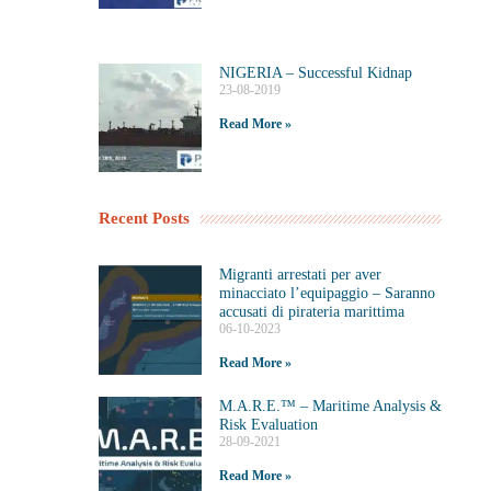
NIGERIA – Successful Kidnap
23-08-2019
Read More »
Recent Posts
Migranti arrestati per aver
minacciato l’equipaggio – Saranno
accusati di pirateria marittima
06-10-2023
Read More »
M.A.R.E.™️ – Maritime Analysis &
Risk Evaluation
28-09-2021
Read More »