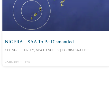
NIGERA – SAA To Be Dismantled
CITING SECURITY, NPA CANCELS $133.28M SAA FEES
22-10-2019
11:56