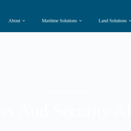
About
Maritime Solutions
Land Solutions
Tag: safe anchorage area
s And Security Al