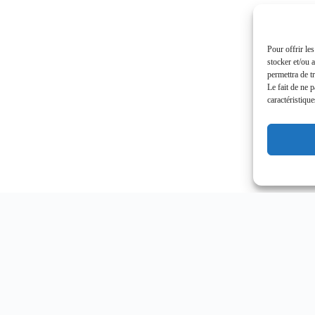
Pour offrir le
stocker et/ou 
permettra de t
Le fait de ne 
caractéristique