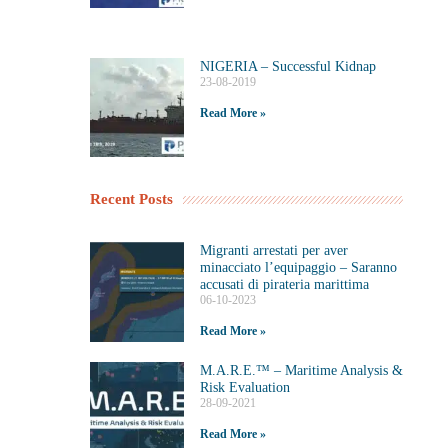
NIGERIA – Successful Kidnap
23-08-2019
Read More »
Recent Posts
Migranti arrestati per aver
minacciato l’equipaggio – Saranno
accusati di pirateria marittima
06-10-2023
Read More »
M.A.R.E.™️ – Maritime Analysis &
Risk Evaluation
28-09-2021
Read More »