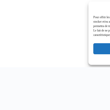
Pour offrir le
stocker et/ou 
permettra de t
Le fait de ne 
caractéristique