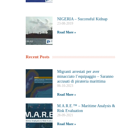
NIGERIA – Successful Kidnap
23-08-2019
Read More »
Recent Posts
Migranti arrestati per aver
minacciato l’equipaggio – Saranno
accusati di pirateria marittima
06-10-2023
Read More »
M.A.R.E.™️ – Maritime Analysis &
Risk Evaluation
28-09-2021
Read More »