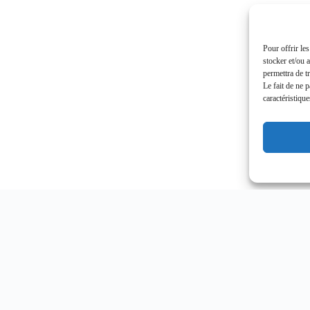
Pour offrir le
stocker et/ou 
permettra de t
Le fait de ne 
caractéristique