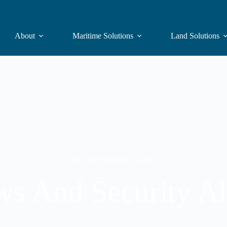
About
Maritime Solutions
Land Solutions
Tag: UN Security Council
s And Security Al