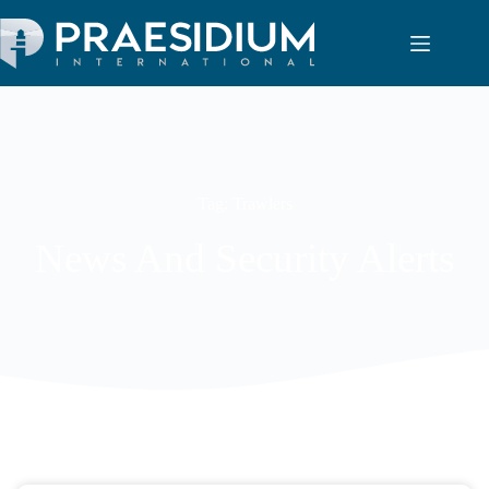
Tag: Trawlers
News And Security Alerts