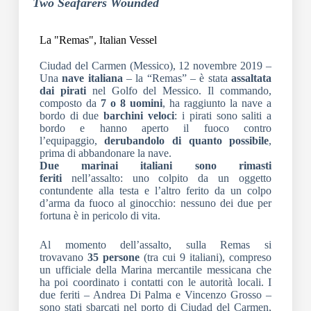
Two Seafarers Wounded
La "Remas", Italian Vessel
Ciudad del Carmen (Messico), 12 novembre 2019 –
Una
nave
italiana
– la “Remas” – è stata
assaltata
dai pirati
nel Golfo del Messico. Il commando,
composto da
7 o 8 uomini
, ha raggiunto la nave a
bordo di due
barchini veloci
: i pirati sono saliti a
bordo e hanno aperto il fuoco contro
l’equipaggio,
derubandolo di quanto possibile
,
prima di abbandonare la nave.
Due marinai italiani sono rimasti
feriti
nell’assalto: uno colpito da un oggetto
contundente alla testa e l’altro ferito da un colpo
d’arma da fuoco al ginocchio: nessuno dei due per
fortuna è in pericolo di vita.
Al momento dell’assalto, sulla Remas si
trovavano
35 persone
(tra cui 9 italiani), compreso
un ufficiale della Marina mercantile messicana che
ha poi coordinato i contatti con le autorità locali. I
due feriti – Andrea Di Palma e Vincenzo Grosso –
sono stati sbarcati nel porto di Ciudad del Carmen,