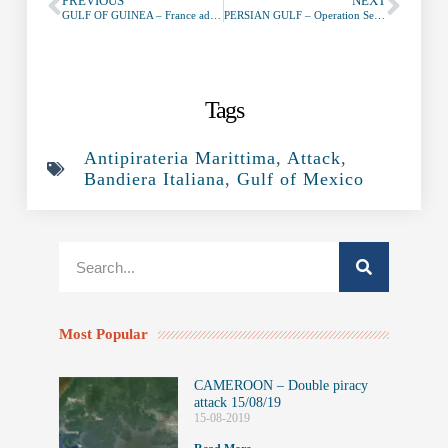
PREVIOUS
NEXT
GULF OF GUINEA – France advocates concerted efforts
PERSIAN GULF – Operation Sentinel
Tags
Antipirateria Marittima
,
Attack
,
Bandiera Italiana
,
Gulf of Mexico
Most Popular
CAMEROON – Double piracy
attack 15/08/19
15-08-2019