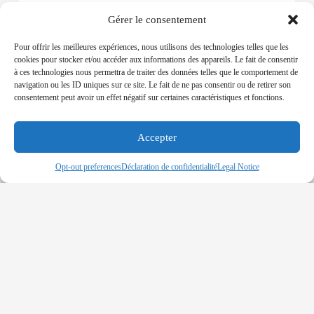
Gérer le consentement
Pour offrir les meilleures expériences, nous utilisons des technologies telles que les
cookies pour stocker et/ou accéder aux informations des appareils. Le fait de consentir
à ces technologies nous permettra de traiter des données telles que le comportement de
navigation ou les ID uniques sur ce site. Le fait de ne pas consentir ou de retirer son
consentement peut avoir un effet négatif sur certaines caractéristiques et fonctions.
Accepter
NIGERIA – Successful Kidnap
23-08-2019
Opt-out preferences
Déclaration de confidentialité
Legal Notice
The tanker attacked on AM hours of August 17th
around 58NM SW of Bonny was first reached by a
private security escort vessel and then by a Nigerian
Navy vessel.
Read More »