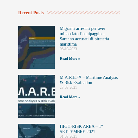
Recent Posts
Migranti arrestati per aver
minacciato l’equipaggio –
Saranno accusati di pirateria
marittima
06-10-2023
Read More »
M.A.R.E.™️ – Maritime Analysis
& Risk Evaluation
28-09-2021
Read More »
HIGH-RISK AREA – 1°
SETTEMBRE 2021
01-09-2021